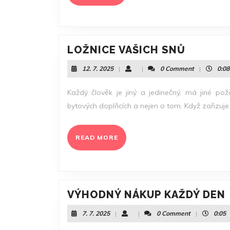
MORE
LOŽNIC
LOŽNICE VAŠICH SNŮ
VAŠICH
12.
12. 7. 2025
|
|
0 Comment
|
0:08
SNŮ
7.
2025
Každý člověk je jiný a jedinečný, má jiné poža
bytových doplňcích a nejen o tom. Když zařizuje lo
READ
READ MORE
MORE
VÝHODNÝ NÁKUP KAŽDÝ DEN
7.
7. 7. 2025
|
|
0 Comment
|
0:05
7.