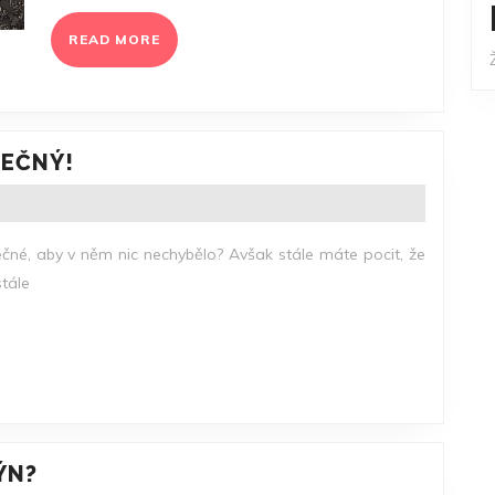
READ
READ MORE
MORE
UDĚLEJTE
MEČNÝ!
SVŮJ
DOMOV
VÝJIMEČNÝ!
mečné, aby v něm nic nechybělo? Avšak stále máte pocit, že
stále
ZREKONSTRUOVAT
ÝN?