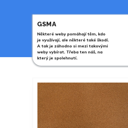
Skip
to
content
Skip
GSMA
to
content
Některé weby pomáhají těm, kdo
je využívají, ale některé také škodí.
A tak je záhodno si mezi takovými
weby vybírat. Třeba ten náš, na
který je spolehnutí.