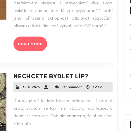
interiérovém designu i stavebnictví díky svým
PROSTŘEDÍ
unikátním vlastnostem. Mezi nejvýznamnější patří
PRO
jeho přirozená schopnost odolávat roztočům,
KAŽDÉHO
plísním a bakteriím, což vytváří zdravější domácí
READ
READ MORE
MORE
NECHCETE
NECHCETE BYDLET LÍP?
BYDLET
13.
13. 8. 2025
|
|
0 Comment
|
12:17
LÍP?
8.
2025
Domov je místo, kde trávíme velkou část života. A
proto bychom se tam měli vždycky rádi vracet a
dobře se tam cítit. Což ale znamená, že si musíme
k tomuto