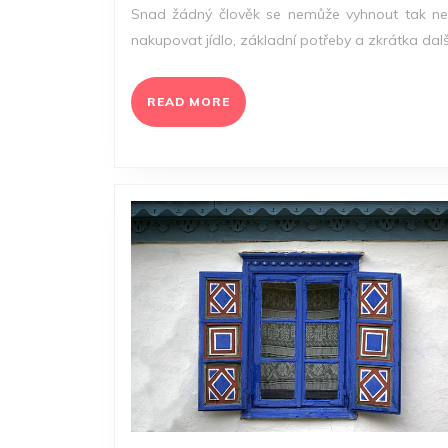
2025
Snad žádný člověk se nemůže vyhnout tak nezb
nakupovat jídlo, základní potřeby a zkrátka další
READ
READ MORE
MORE