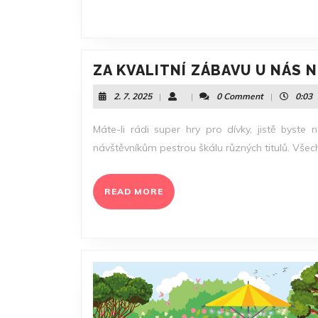
ZA KVALITNÍ ZÁBAVU U NÁS 
2.
2. 7. 2025
|
|
0 Comment
|
0:03
7.
2025
Máte-li rádi super hry pro dívky, jistě byste 
návštěvníkům pestrou škálu různých titulů. Všech
READ
READ MORE
MORE