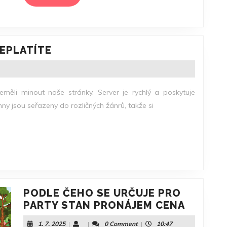
MORE
ZA
NEPLATÍTE
KVALITNÍ
ZÁBAVU
U
neměli minout naše stránky. Server je rychlý a poskytuje
NÁS
ny jsou seřazeny do rozličných žánrů, takže si
NEPLATÍTE
PODLE ČEHO SE URČUJE PRO
PODLE
PARTY STAN PRONÁJEM CENA
ČEHO
1.
1. 7. 2025
|
|
0 Comment
|
10:47