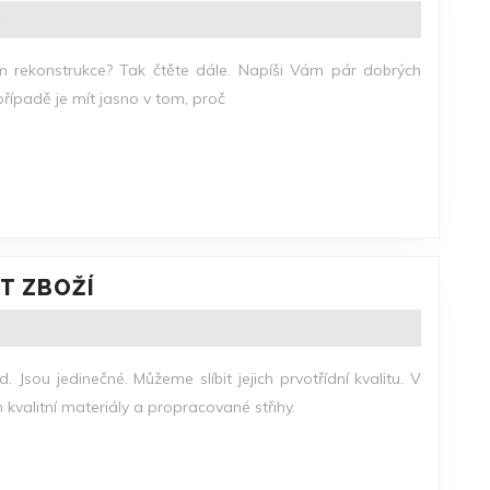
STARÝ
MLÝN?
m rekonstrukce? Tak čtěte dále. Napíši Vám pár dobrých
řípadě je mít jasno v tom, proč
MÁME
T ZBOŽÍ
ATRAKTIVNÍ
SORTIMENT
ZBOŽÍ
 Jsou jedinečné. Můžeme slíbit jejich prvotřídní kvalitu. V
ch kvalitní materiály a propracované střihy.