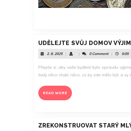
UDĚLEJTE SVŮJ DOMOV VÝJI
2.
2. 8. 2025
|
|
0 Comment
|
0:05
8.
2025
Přejete si, aby vaše bydlení bylo opravdu výji
tady něco chybí, něco, co by zde mělo být, a vy 
READ
READ MORE
MORE
ZREKONSTRUOVAT STARÝ ML