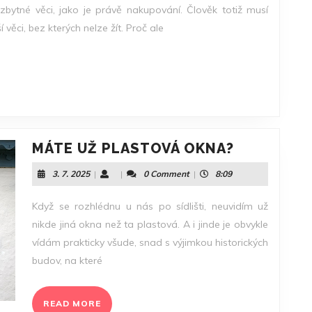
DEN
ytné věci, jako je právě nakupování. Člověk totiž musí
 věci, bez kterých nelze žít. Proč ale
MÁTE
MÁTE UŽ PLASTOVÁ OKNA?
UŽ
3.
3. 7. 2025
|
|
0 Comment
|
8:09
PLASTOVÁ
7.
OKNA?
2025
Když se rozhlédnu u nás po sídlišti, neuvidím už
nikde jiná okna než ta plastová. A i jinde je obvykle
vídám prakticky všude, snad s výjimkou historických
budov, na které
READ
READ MORE