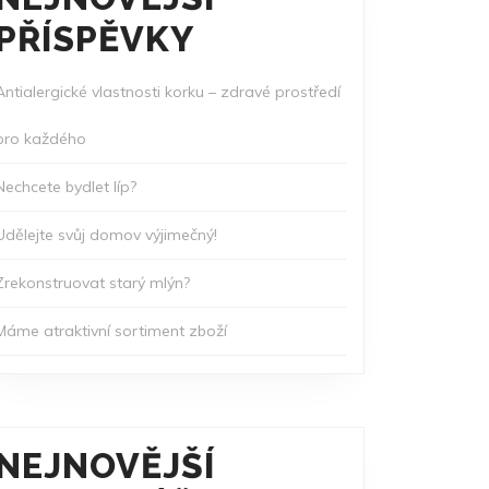
PŘÍSPĚVKY
Antialergické vlastnosti korku – zdravé prostředí
pro každého
Nechcete bydlet líp?
Udělejte svůj domov výjimečný!
Zrekonstruovat starý mlýn?
Máme atraktivní sortiment zboží
NEJNOVĚJŠÍ