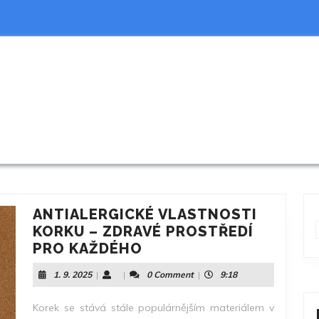
ANTIALERGICKÉ VLASTNOSTI
KORKU – ZDRAVÉ PROSTŘEDÍ
ANTIALERGICKÉ
PRO KAŽDÉHO
VLASTNOSTI
1.
1. 9. 2025
|
|
0 Comment
|
9:18
KORKU
9.
–
2025
Korek se stává stále populárnějším materiálem v
ZDRAVÉ