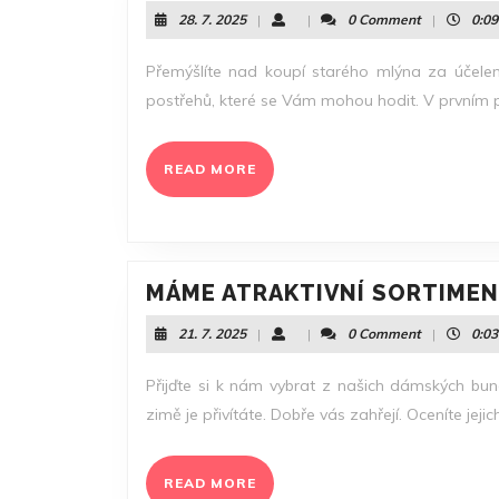
28.
28. 7. 2025
|
|
0 Comment
|
0:09
7.
2025
Přemýšlíte nad koupí starého mlýna za účele
postřehů, které se Vám mohou hodit. V prvním p
READ
READ MORE
MORE
MÁME ATRAKTIVNÍ SORTIMEN
21.
21. 7. 2025
|
|
0 Comment
|
0:03
7.
2025
Přijďte si k nám vybrat z našich dámských bund.
zimě je přivítáte. Dobře vás zahřejí. Oceníte jeji
READ
READ MORE