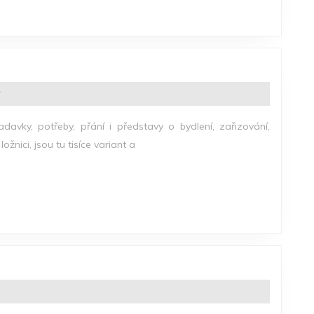
E
davky, potřeby, přání i představy o bydlení, zařizování,
žnici, jsou tu tisíce variant a
VÝHODNÝ
NÁKUP
KAŽDÝ