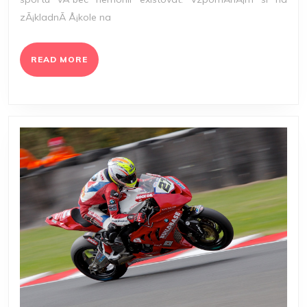
zÃ¡kladnÃ­ Å¡kole na
READ
READ MORE
MORE