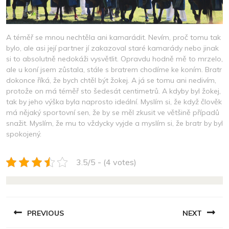
A téměř se mnou nechtěla ani kamarádit. Nevím, proč tomu tak
bylo, ale asi její partner jí zakazoval staré kamarády nebo jinak
si to absolutně nedokáži vysvětlit. Opravdu hodně mě to mrzelo,
ale u koní jsem zůstala, stále s bratrem chodíme ke koním. Bratr
dokonce říká, že bych chtěl být žokej. A já se tomu ani nedivím,
protože on má téměř sto šedesát centimetrů. A kdyby byl žokej,
tak by jeho výška byla naprosto ideální. Myslím si, že když člověk
má nějaký sportovní sen, že by se měl zkusit ve většině případů
snažit. Myslím, že mu to vždycky vyjde a myslím si, že bratr by byl
spokojený.
3.5/5 - (4 votes)
NAVIGACE
PREVIOUS
NEXT
PRO