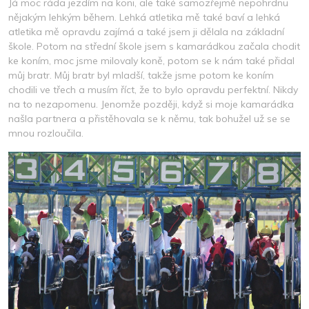
Já moc ráda jezdím na koni, ale také samozřejmě nepohrdnu
nějakým lehkým během. Lehká atletika mě také baví a lehká
atletika mě opravdu zajímá a také jsem ji dělala na základní
škole. Potom na střední škole jsem s kamarádkou začala chodit
ke koním, moc jsme milovaly koně, potom se k nám také přidal
můj bratr. Můj bratr byl mladší, takže jsme potom ke koním
chodili ve třech a musím říct, že to bylo opravdu perfektní. Nikdy
na to nezapomenu. Jenomže později, když si moje kamarádka
našla partnera a přistěhovala se k němu, tak bohužel už se se
mnou rozloučila.