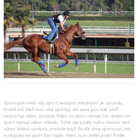
Sportujete nebo vás sport nechává chladným? Je opravdu
hodně lidí, kteří moc rádi sportují, ale zase jsou lidé, kteří
nesportují vůbec, protože třeba na sport nemají čas anebo na
sport nemají vůbec náladu. Tohle ale podle mého názoru není
vůbec žádná výmluva, protože když člověk chce sportovat, tak
si vždycky na sport čas najde. Nebo vy to vidíte jinak? Podle