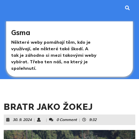
Skip
to
content
Skip
to
Gsma
content
Některé weby pomáhají těm, kdo je
využívají, ale některé také škodí. A
tak je záhodno si mezi takovými weby
vybírat. Třeba ten náš, na který je
spolehnutí.
BRATR JAKO ŽOKEJ
30.
30. 9. 2024
|
|
0 Comment
|
9:32
9.
2024