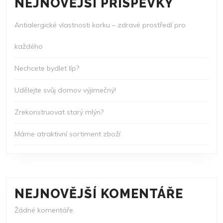
NEJNOVĚJŠÍ PŘÍSPĚVKY
Antialergické vlastnosti korku – zdravé prostředí pro
každého
Nechcete bydlet líp?
Udělejte svůj domov výjimečný!
Zrekonstruovat starý mlýn?
Máme atraktivní sortiment zboží
NEJNOVĚJŠÍ KOMENTÁŘE
Žádné komentáře.