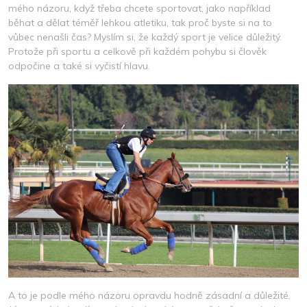
mého názoru, když třeba chcete sportovat, jako například
běhat a dělat téměř lehkou atletiku, tak proč byste si na to
vůbec nenašli čas? Myslím si, že každý sport je velice důležitý.
Protože při sportu a celkově při každém pohybu si člověk
odpočine a také si vyčistí hlavu.
A to je podle mého názoru opravdu hodně zásadní a důležité.