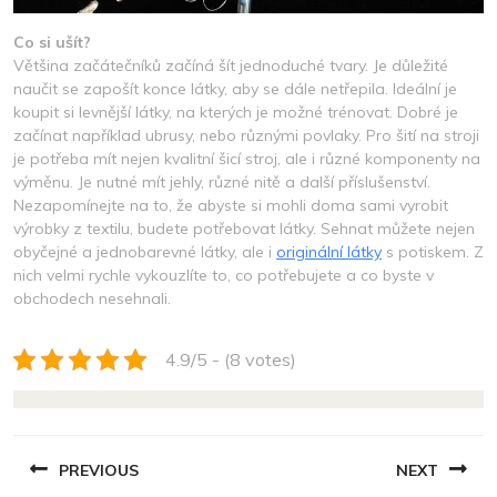
Co si ušít?
Většina začátečníků začíná šít jednoduché tvary. Je důležité
naučit se zapošít konce látky, aby se dále netřepila. Ideální je
koupit si levnější látky, na kterých je možné trénovat. Dobré je
začínat například ubrusy, nebo různými povlaky.
Pro šití na stroji
je potřeba mít nejen kvalitní šicí stroj, ale i různé komponenty na
výměnu. Je nutné mít jehly, různé nitě a další příslušenství.
Nezapomínejte na to, že abyste si mohli doma sami vyrobit
výrobky z textilu, budete potřebovat látky. Sehnat můžete nejen
obyčejné a jednobarevné látky, ale i
originální látky
s potiskem. Z
nich velmi rychle vykouzlíte to, co potřebujete a co byste v
obchodech nesehnali.
4.9/5 - (8 votes)
NAVIGACE
PREVIOUS
NEXT
PRO