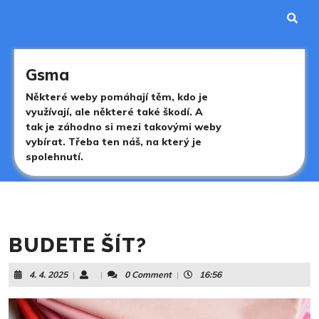
Skip
to
content
Skip
to
Gsma
content
Některé weby pomáhají těm, kdo je
využívají, ale některé také škodí. A
tak je záhodno si mezi takovými weby
vybírat. Třeba ten náš, na který je
spolehnutí.
BUDETE ŠÍT?
4.
4. 4. 2025
|
|
0 Comment
|
16:56
4.
2025