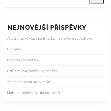
NEJNOVĚJŠÍ PŘÍSPĚVKY
Antialergické vlastnosti korku – zdravé prostředí pro
každého
Nechcete bydlet líp?
Udělejte svůj domov výjimečný!
Zrekonstruovat starý mlýn?
Máme atraktivní sortiment zboží