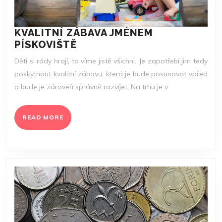
KVALITNÍ ZÁBAVA JMÉNEM
KVALITNÍ
PÍSKOVIŠTĚ
ZÁBAVA
Děti si rády hrají, to víme jistě všichni. Je zapotřebí jim tedy
JMÉNEM
poskytnout kvalitní zábavu, která je bude posunovat vpřed
PÍSKOVIŠTĚ
a bude je zároveň správně rozvíjet. Na trhu je v
READ
READ MORE
MORE