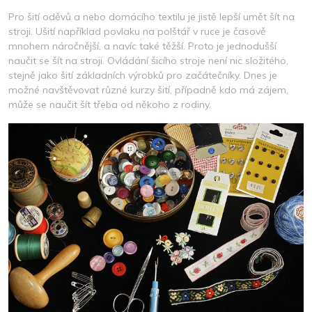
Pro šití oděvů a nebo domácího textilu je jistě lepší umět šít na
stroji. Ušití například povlaku na polštář v ruce je časově
mnohem náročnější, a navíc také těžší. Proto je jednodušší
naučit se šít na stroji. Ovládání šicího stroje není nic složitého,
stejně jako šití základních výrobků pro začátečníky. Dnes je
možné navštěvovat různé kurzy šití, případně kdo má zájem,
může se naučit šít třeba od někoho z rodiny.