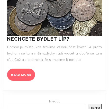
NECHCETE
NECHCETE BYDLET LÍP?
BYDLET
Domov je místo, kde trávíme velkou část života. A proto
LÍP?
bychom se tam měli vždycky rádi vracet a dobře se tam
cítit. Což ale znamená, že si musíme k tomuto
READ
READ MORE
MORE
Hledat
Hledat