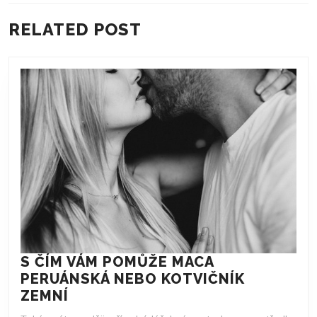
PŘÍSPĚVEK
Previous
Next
RELATED POST
post:
post:
S ČÍM VÁM POMŮŽE MACA
PERUÁNSKÁ NEBO KOTVIČNÍK
S
ZEMNÍ
ČÍM