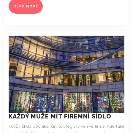
READ
READ MORE
MORE
KAŽDÝ
KAŽDÝ MŮŽE MÍT FIREMNÍ SÍDLO
MŮŽE
Když někdo podniká, činí tak logicky ve své firmě. Kde také
MÍT