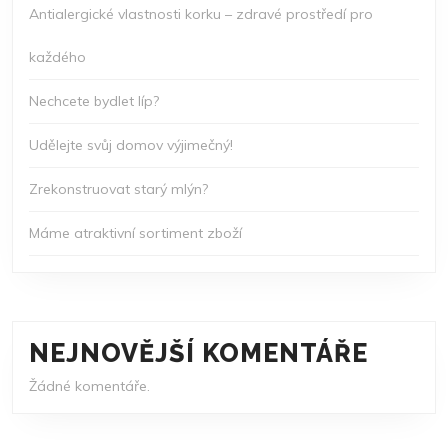
Antialergické vlastnosti korku – zdravé prostředí pro
každého
Nechcete bydlet líp?
Udělejte svůj domov výjimečný!
Zrekonstruovat starý mlýn?
Máme atraktivní sortiment zboží
NEJNOVĚJŠÍ KOMENTÁŘE
Žádné komentáře.