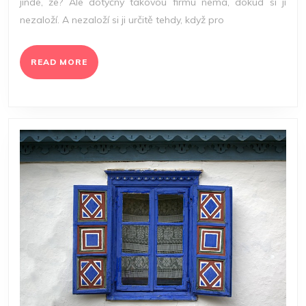
jinde, že? Ale dotyčný takovou firmu nemá, dokud si ji
FIREM
nezaloží. A nezaloží si ji určitě tehdy, když pro
SÍDLO
READ
READ MORE
MORE