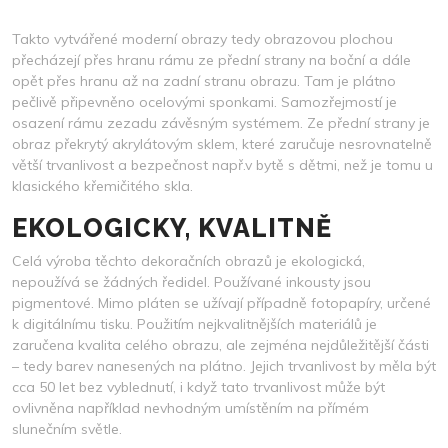
Takto vytvářené
moderní obrazy
tedy obrazovou plochou
přecházejí přes hranu rámu ze přední strany na boční a dále
opět přes hranu až na zadní stranu obrazu. Tam je plátno
pečlivě připevněno ocelovými sponkami. Samozřejmostí je
osazení rámu zezadu závěsným systémem. Ze přední strany je
obraz překrytý akrylátovým sklem, které zaručuje nesrovnatelně
větší trvanlivost a bezpečnost např.v bytě s dětmi, než je tomu u
klasického křemičitého skla.
EKOLOGICKY, KVALITNĚ
Celá výroba těchto dekoračních obrazů je ekologická,
nepoužívá se žádných ředidel. Používané inkousty jsou
pigmentové. Mimo pláten se užívají případně fotopapíry, určené
k digitálnímu tisku. Použitím nejkvalitnějších materiálů je
zaručena kvalita celého obrazu, ale zejména nejdůležitější části
– tedy barev nanesených na plátno. Jejich trvanlivost by měla být
cca 50 let bez vyblednutí, i když tato trvanlivost může být
ovlivněna například nevhodným umístěním na přímém
slunečním světle.