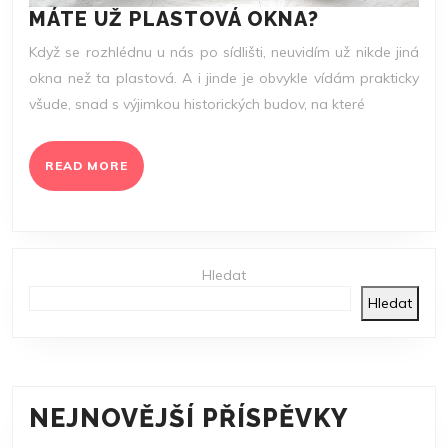
MÁTE
MÁTE UŽ PLASTOVÁ OKNA?
UŽ
Když se rozhlédnu u nás po sídlišti, neuvidím už nikde jiná
PLASTOVÁ
okna než ta plastová. A i jinde je obvykle vídám prakticky
OKNA?
všude, snad s výjimkou historických budov, na které
READ
READ MORE
MORE
Hledat
Hledat
NEJNOVĚJŠÍ PŘÍSPĚVKY