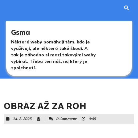
Skip
to
content
Skip
to
Gsma
content
Některé weby pomáhají těm, kdo je
využívají, ale některé také škodí. A
tak je záhodno si mezi takovými weby
vybírat. Třeba ten náš, na který je
spolehnutí.
OBRAZ AŽ ZA ROH
14.
14. 2. 2025
|
|
0 Comment
|
0:05
2.
2025