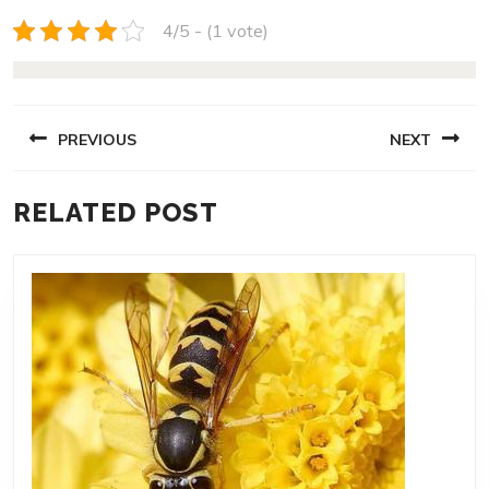
4/5 - (1 vote)
NAVIGACE
PREVIOUS
NEXT
PRO
PŘÍSPĚVEK
Previous
Next
RELATED POST
post:
post: