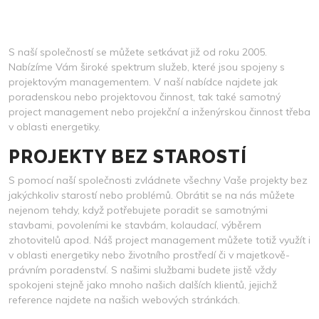
2025
S naší společností se můžete setkávat již od roku 2005.
Nabízíme Vám široké spektrum služeb, které jsou spojeny s
projektovým managementem. V naší nabídce najdete jak
poradenskou nebo projektovou činnost, tak také samotný
project management
nebo projekční a inženýrskou činnost třeba
v oblasti energetiky.
PROJEKTY BEZ STAROSTÍ
S pomocí naší společnosti zvládnete všechny Vaše projekty bez
jakýchkoliv starostí nebo problémů. Obrátit se na nás můžete
nejenom tehdy, když potřebujete poradit se samotnými
stavbami, povoleními ke stavbám, kolaudací, výběrem
zhotovitelů apod. Náš project management můžete totiž využít i
v oblasti energetiky nebo životního prostředí či v majetkově-
právním poradenství. S našimi službami budete jistě vždy
spokojeni stejně jako mnoho našich dalších klientů, jejichž
reference najdete na našich webových stránkách.