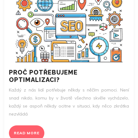
PROČ POTŘEBUJEME
PROČ
OPTIMALIZACI?
POTŘEBUJEME
Každý z nás lidí potřebuje někdy s něčím pomoci. Není
OPTIMALIZACI?
snad nikdo, komu by v životě všechno skvěle vycházelo,
každý se aspoň někdy ocitne v situaci, kdy něco zkrátka
nezvládá
READ
READ MORE