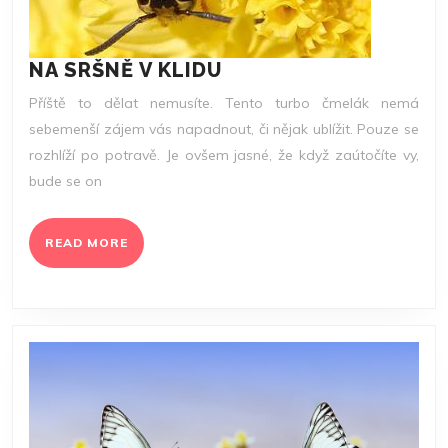
NA
NA SRŠNĚ V KLIDU
SRŠNĚ
Příště to dělat nemusíte. Tento turbo čmelák nemá
V
sebemenší zájem vás napadnout, či nějak ublížit. Pouze se
KLIDU
rozhlíží po potravě. Je ovšem jasné, že když zaútočíte vy,
bude se on
READ
READ MORE
MORE