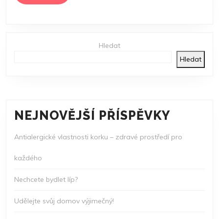
MORE
Hledat
Hledat
NEJNOVĚJŠÍ PŘÍSPĚVKY
Antialergické vlastnosti korku – zdravé prostředí pro
každého
Nechcete bydlet líp?
Udělejte svůj domov výjimečný!