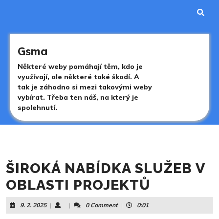
Skip
to
content
Skip
to
Gsma
content
Některé weby pomáhají těm, kdo je
využívají, ale některé také škodí. A
tak je záhodno si mezi takovými weby
vybírat. Třeba ten náš, na který je
spolehnutí.
ŠIROKÁ NABÍDKA SLUŽEB V
OBLASTI PROJEKTŮ
9.
9. 2. 2025
|
|
0 Comment
|
0:01
2.