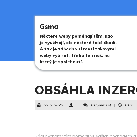
Skip
to
content
Skip
Gsma
to
content
Některé weby pomáhají těm, kdo
je využívají, ale některé také škodí.
A tak je záhodno si mezi takovými
weby vybírat. Třeba ten náš, na
který je spolehnutí.
OBSÁHLA INZER
22.
22. 3. 2025
|
|
0 Comment
|
0:07
3.
2025
Rádi bychom vám pomohli ve vašich obchodech a 