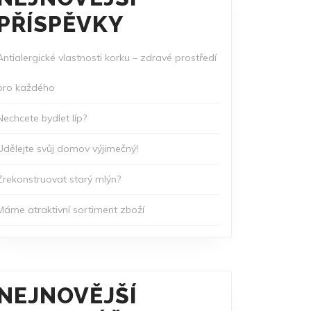
PŘÍSPĚVKY
Antialergické vlastnosti korku – zdravé prostředí
pro každého
Nechcete bydlet líp?
Udělejte svůj domov výjimečný!
Zrekonstruovat starý mlýn?
Máme atraktivní sortiment zboží
NEJNOVĚJŠÍ