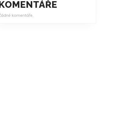
KOMENTÁŘE
Žádné komentáře.
E
KY