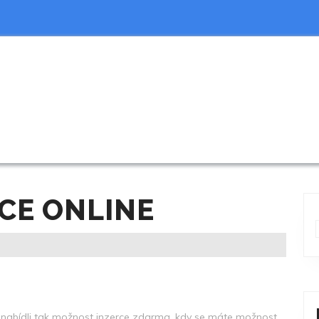
CE ONLINE
nabídli tak možnost inzerce zdarma, kdy se máte možnost