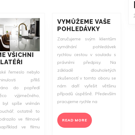
post:
VYMŮŽEME VAŠE
VYMŮŽEM
POHLEDÁVKY
VAŠE
Zaručujeme svým klientům
POHLEDÁV
vymáhání pohledávek
E VŠICHNI
rychlou cestou v souladu s
NEJSME
LATÉŘI
právními předpisy. Na
VŠICHNI
základě dlouholetých
rské řemeslo nebylo
INSTALATÉŘI
zkušeností v tomto oboru se
ulosti příliš
nám daří vyřešit většinu
ováno do popředí
případů úspěšně. Především
co výjimečného,
pracujeme rychle na
ér byl spíše vnímán
ouchář, ostatně to
odrazilo ve filmové
READ
READ MORE
MORE
například ve filmu