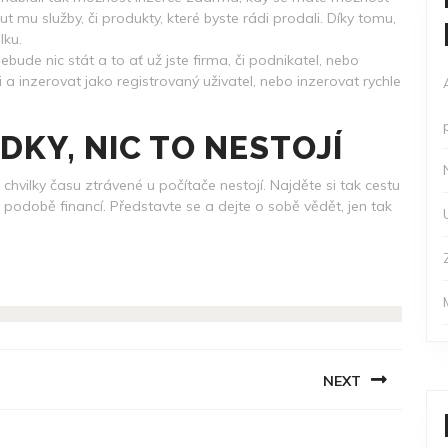
 mu služby, či produkty, které byste rádi prodali. Díky tomu,
lku.
ude nic stát a to ať už jste firma, či podnikatel, nebo
a inzerovat jako registrovaný uživatel, nebo inzerovat rychle
DKY, NIC TO NESTOJÍ
 chvilky času ztrávené u počítače nestojí. Najděte si tak cestu
 podobě financí. Představte se a dejte o sobě vědět, jen tak
NEXT
Next