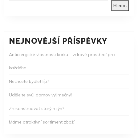
Hledat
NEJNOVĚJŠÍ PŘÍSPĚVKY
Antialergické vlastnosti korku – zdravé prostředí pro
každého
Nechcete bydlet líp?
Udělejte svůj domov výjimečný!
Zrekonstruovat starý mlýn?
Máme atraktivní sortiment zboží