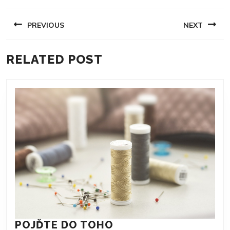
NAVIGACE
PREVIOUS
NEXT
PRO
PŘÍSPĚVEK
Previous
Next
RELATED POST
post:
post:
POJĎTE
POJĎTE DO TOHO