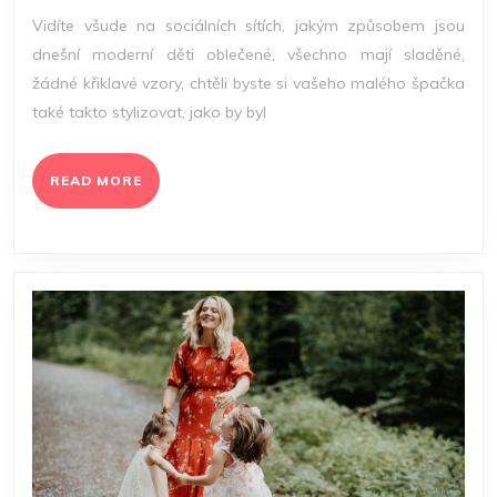
DO
Vidíte všude na sociálních sítích, jakým způsobem jsou
TOHO
dnešní moderní děti oblečené, všechno mají sladěné,
žádné křiklavé vzory, chtěli byste si vašeho malého špačka
také takto stylizovat, jako by byl
READ
READ MORE
MORE