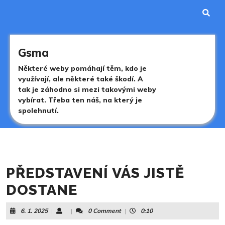
Skip
to
content
Skip
to
Gsma
content
Některé weby pomáhají těm, kdo je
využívají, ale některé také škodí. A
tak je záhodno si mezi takovými weby
vybírat. Třeba ten náš, na který je
spolehnutí.
PŘEDSTAVENÍ VÁS JISTĚ
DOSTANE
6.
6. 1. 2025
|
|
0 Comment
|
0:10
1.