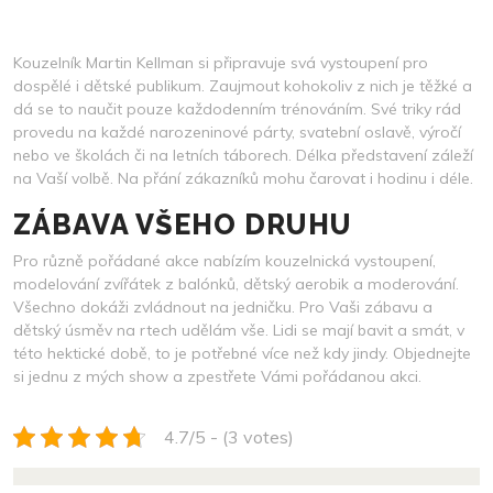
2025
Kouzelník
Martin Kellman si připravuje svá vystoupení pro
dospělé i dětské publikum. Zaujmout kohokoliv z nich je těžké a
dá se to naučit pouze každodenním trénováním. Své triky rád
provedu na každé narozeninové párty, svatební oslavě, výročí
nebo ve školách či na letních táborech. Délka představení záleží
na Vaší volbě. Na přání zákazníků mohu čarovat i hodinu i déle.
ZÁBAVA VŠEHO DRUHU
Pro různě pořádané akce nabízím kouzelnická vystoupení,
modelování zvířátek z balónků, dětský aerobik a moderování.
Všechno dokáži zvládnout na jedničku. Pro Vaši zábavu a
dětský úsměv na rtech udělám vše. Lidi se mají bavit a smát, v
této hektické době, to je potřebné více než kdy jindy. Objednejte
si jednu z mých show a zpestřete Vámi pořádanou akci.
4.7/5 - (3 votes)