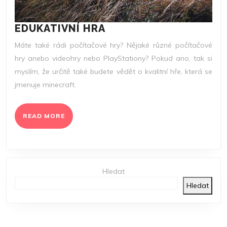
EDUKATIVNÍ
EDUKATIVNÍ HRA
HRA
Máte také rádi počítačové hry? Nějaké různé počítačové
hry anebo videohry nebo PlayStationy? Pokud ano, tak si
myslím, že určitě také budete vědět o kvalitní hře, která se
jmenuje minecraft.
READ
READ MORE
MORE
Hledat
Hledat