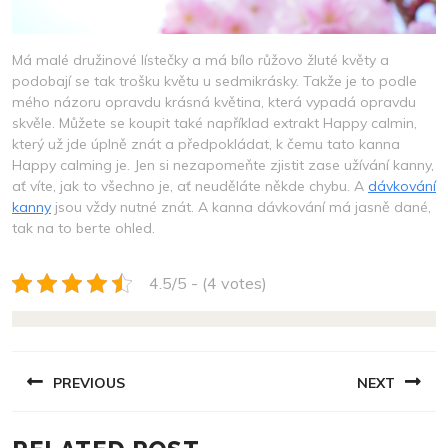
Má malé družinové lístečky a má bílo růžovo žluté květy a
podobají se tak trošku květu u sedmikrásky. Takže je to podle
mého názoru opravdu krásná květina, která vypadá opravdu
skvěle. Můžete se koupit také například extrakt Happy calmin,
který už jde úplně znát a předpokládat, k čemu tato kanna
Happy calming je. Jen si nezapomeňte zjistit zase užívání kanny,
ať víte, jak to všechno je, ať neuděláte někde chybu. A
dávkování
kanny
jsou vždy nutné znát. A kanna dávkování má jasně dané,
tak na to berte ohled.
4.5/5 - (4 votes)
NAVIGACE
PREVIOUS
NEXT
PRO
PŘÍSPĚVEK
Previous
Next