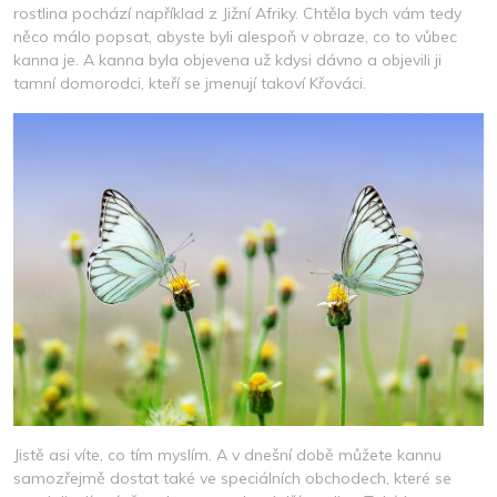
rostlina pochází například z Jižní Afriky. Chtěla bych vám tedy
něco málo popsat, abyste byli alespoň v obraze, co to vůbec
kanna je. A kanna byla objevena už kdysi dávno a objevili ji
tamní domorodci, kteří se jmenují takoví Křováci.
Jistě asi víte, co tím myslím. A v dnešní době můžete kannu
samozřejmě dostat také ve speciálních obchodech, které se