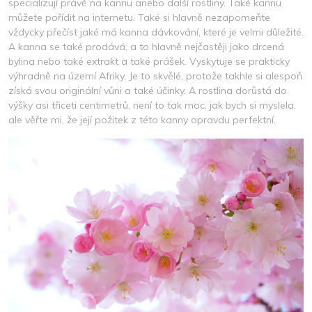
specializují právě na kannu anebo další rostliny. Také kannu
můžete pořídit na internetu. Také si hlavně nezapomeňte
vždycky přečíst jaké má kanna dávkování, které je velmi důležité.
A kanna se také prodává, a to hlavně nejčastěji jako drcená
bylina nebo také extrakt a také prášek. Vyskytuje se prakticky
výhradně na území Afriky. Je to skvělé, protože takhle si alespoň
získá svou originální vůni a také účinky. A rostlina dorůstá do
výšky asi třiceti centimetrů, není to tak moc, jak bych si myslela,
ale věřte mi, že její požitek z této kanny opravdu perfektní.