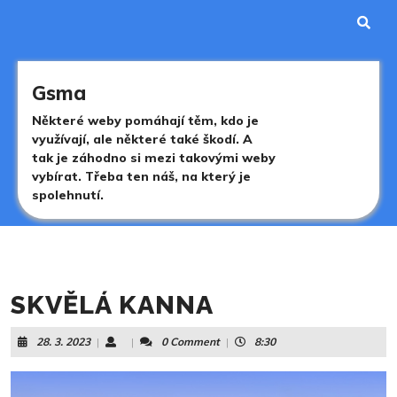
Skip
to
content
Skip
to
Gsma
content
Některé weby pomáhají těm, kdo je
využívají, ale některé také škodí. A
tak je záhodno si mezi takovými weby
vybírat. Třeba ten náš, na který je
spolehnutí.
SKVĚLÁ KANNA
28.
28. 3. 2023
|
|
0 Comment
|
8:30
3.
2023