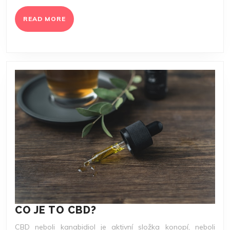
KOMODIT
READ
READ MORE
MORE
CO
CO JE TO CBD?
JE
CBD neboli kanabidiol je aktivní složka konopí, neboli