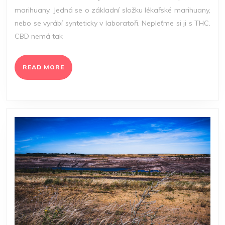
TO
marihuany. Jedná se o základní složku lékařské marihuany,
CBD?
nebo se vyrábí synteticky v laboratoři. Nepleťme si ji s THC.
CBD nemá tak
READ
READ MORE
MORE