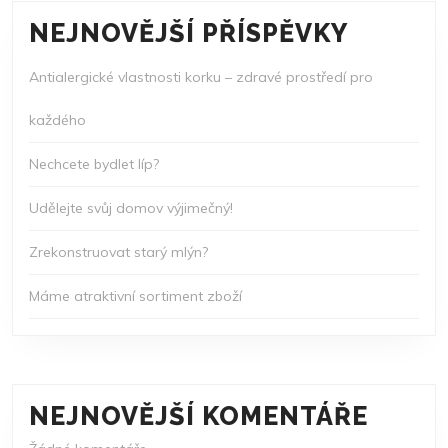
NEJNOVĚJŠÍ PŘÍSPĚVKY
Antialergické vlastnosti korku – zdravé prostředí pro
každého
Nechcete bydlet líp?
Udělejte svůj domov výjimečný!
Zrekonstruovat starý mlýn?
Máme atraktivní sortiment zboží
NEJNOVĚJŠÍ KOMENTÁŘE