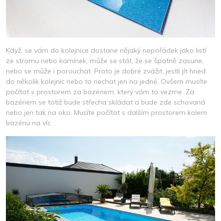
Když, se vám do kolejnice dostane nějaký nepořádek jako listí
ze stromu nebo kamínek, může se stát, že se špatně zasune,
nebo se může i porouchat. Proto je dobré zvážit, jestli jít hned
do několik kolejnic nebo to nechat jen na jedné. Ovšem musíte
počítat s prostorem za bazénem, který vám to vezme. Za
bazénem se totiž bude střecha skládat a bude zde schovaná
nebo jen tak na oko. Musíte počítat s dalším prostorem kolem
bazénu na víc.