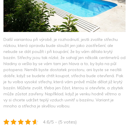
Další variantou při výrobě, je rozhodnutí, jestli zvolíte střechu
nízkou, která opravdu bude sloužit jen jako zastřešení, ale
nebude se dát použít i při koupání, že by vám dělala krytý
bazén. Střechy jsou tak nízké, že sahají jen několik centimetrů od
hladiny a vešla by se vám tam jen hlava a to, by byla na půl
potopena. Neměli byste dostatek prostoru, ani byste se necítili
dobře, když se budete chtít koupat, střecha bude otevřená. Pak
je tu volba vysoké střechy, která vám právě může dělat již krytý
bazén. Můžete zvolit, třeba jen část, kterou si otevřete, a zbytek
může zůstat zavřeny. Například, když je venku hodně větrno a
vy si chcete udržet teplý vzduch uvnitř u bazénu. Variant je
mnoho a střecha je skvělou volbou.
4.6/5 - (5 votes)