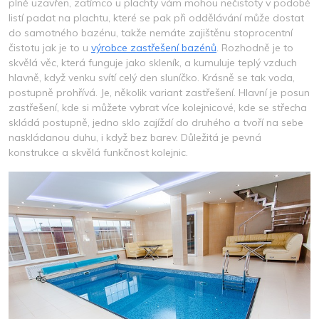
plně uzavřen, zatímco u plachty vám mohou nečistoty v podobě
listí padat na plachtu, které se pak při oddělávání může dostat
do samotného bazénu, takže nemáte zajištěnu stoprocentní
čistotu jak je to u
výrobce zastřešení bazénů
. Rozhodně je to
skvělá věc, která funguje jako skleník, a kumuluje teplý vzduch
hlavně, když venku svítí celý den sluníčko. Krásně se tak voda,
postupně prohřívá. Je, několik variant zastřešení. Hlavní je posun
zastřešení, kde si můžete vybrat více kolejnicové, kde se střecha
skládá postupně, jedno sklo zajíždí do druhého a tvoří na sebe
naskládanou duhu, i když bez barev. Důležitá je pevná
konstrukce a skvělá funkčnost kolejnic.