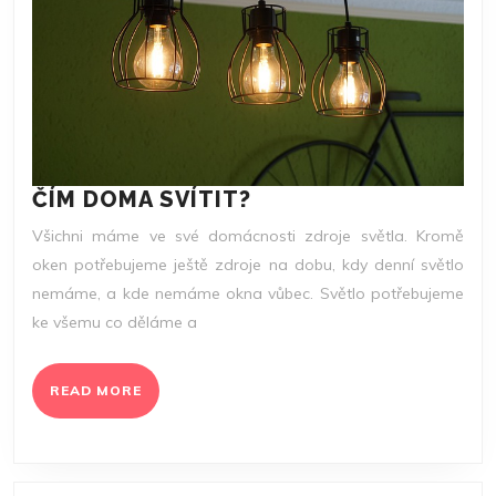
ČÍM
ČÍM DOMA SVÍTIT?
DOMA
Všichni máme ve své domácnosti zdroje světla. Kromě
SVÍTIT?
oken potřebujeme ještě zdroje na dobu, kdy denní světlo
nemáme, a kde nemáme okna vůbec. Světlo potřebujeme
ke všemu co děláme a
READ
READ MORE
MORE