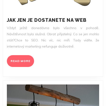
JAK
JAK JEN JE DOSTANETE NA WEB
JEN
Vždyť ještě donedávna bylo všechno v pohodě.
JE
Návštěvnost byla slušná. Obrat přijatelný. Co se jen mohlo
DOSTA
stát?Chce to SEO. Nic víc, nic míň. Tady vidíte, že
NA
internetový marketing nefunguje doživotně.
WEB
READ
READ MORE
MORE