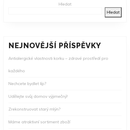
Hledat
Hledat
NEJNOVĚJŠÍ PŘÍSPĚVKY
Antialergické vlastnosti korku – zdravé prostředí pro
každého
Nechcete bydlet líp?
Udělejte svůj domov výjimečný!
Zrekonstruovat starý mlýn?
Máme atraktivní sortiment zboží