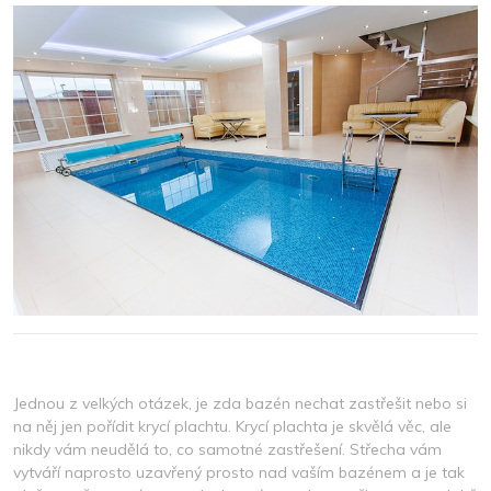
2024
Jednou z velkých otázek, je zda bazén nechat zastřešit nebo si
na něj jen pořídit krycí plachtu. Krycí plachta je skvělá věc, ale
nikdy vám neudělá to, co samotné zastřešení. Střecha vám
vytváří naprosto uzavřený prosto nad vaším bazénem a je tak