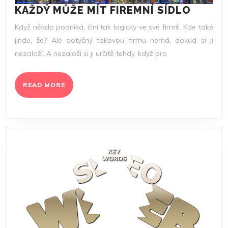
KAŽDÝ
KAŽDÝ MŮŽE MÍT FIREMNÍ SÍDLO
MŮŽE
Když někdo podniká, činí tak logicky ve své firmě. Kde také
MÍT
jinde, že? Ale dotyčný takovou firmu nemá, dokud si ji
FIREM
nezaloží. A nezaloží si ji určitě tehdy, když pro
SÍDLO
READ
READ MORE
MORE