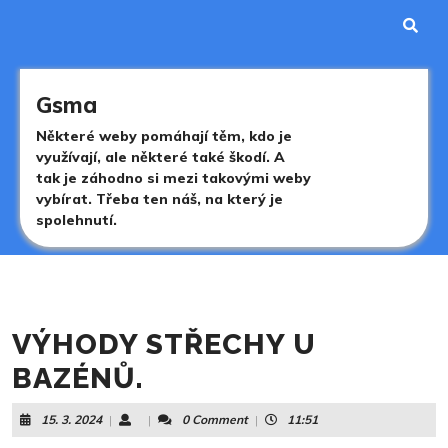
Skip
to
content
Skip
to
Gsma
content
Některé weby pomáhají těm, kdo je
využívají, ale některé také škodí. A
tak je záhodno si mezi takovými weby
vybírat. Třeba ten náš, na který je
spolehnutí.
VÝHODY STŘECHY U
BAZÉNŮ.
15.
15. 3. 2024
|
|
0 Comment
|
11:51
3.