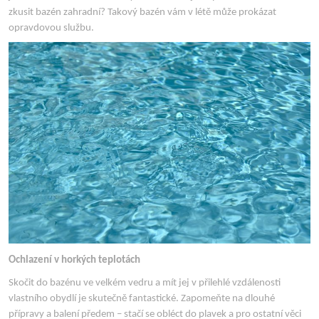
zkusit bazén zahradní? Takový bazén vám v létě může prokázat
opravdovou službu.
Ochlazení v horkých teplotách
Skočit do bazénu ve velkém vedru a mít jej v přilehlé vzdálenosti
vlastního obydlí je skutečně fantastické. Zapomeňte na dlouhé
přípravy a balení předem – stačí se obléct do plavek a pro ostatní věci