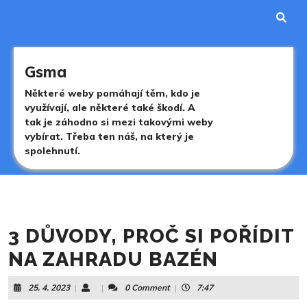
Skip
to
content
Skip
to
Gsma
content
Některé weby pomáhají těm, kdo je
využívají, ale některé také škodí. A
tak je záhodno si mezi takovými weby
vybírat. Třeba ten náš, na který je
spolehnutí.
3 DŮVODY, PROČ SI POŘÍDIT
NA ZAHRADU BAZÉN
25.
25. 4. 2023
|
|
0 Comment
|
7:47
4.