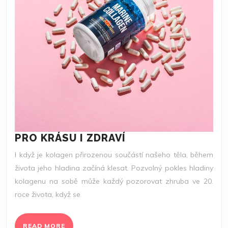
PRO
PRO KRÁSU I ZDRAVÍ
KRÁSU
I když je kolagen přirozenou součástí našeho těla, během
I
života jeho hladina začíná klesat. Pozvolný pokles hladiny
ZDRAVÍ
kolagenu na sobě může každý pozorovat zhruba ve 20.
roce života, když se
READ
READ MORE