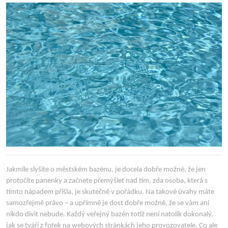
2023
Jakmile slyšíte o městském bazénu, je docela dobře možné, že jen
protočíte panenky a začnete přemýšlet nad tím, zda osoba, která s
tímto nápadem přišla, je skutečně v pořádku. Na takové úvahy máte
samozřejmě právo – a upřímně je dost dobře možné, že se vám ani
nikdo divit nebude. Každý veřejný bazén totiž není natolik dokonalý,
jak se tváří z fotek na webových stránkách jeho provozovatele. Co ale