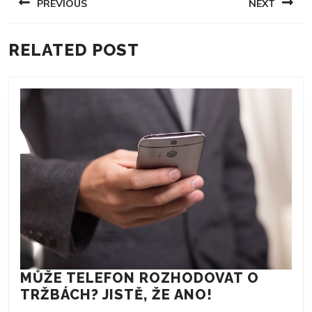
PREVIOUS
NEXT
PRO
PŘÍSPĚVEK
Previous
Next
RELATED POST
post:
post:
MŮŽE TELEFON ROZHODOVAT O
MŮŽE
TRŽBÁCH? JISTĚ, ŽE ANO!
TELEFON