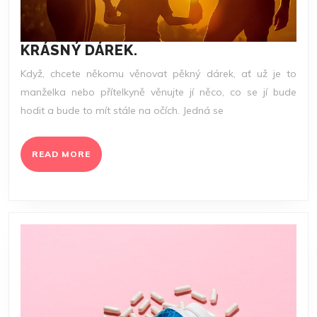
KRÁSNÝ
KRÁSNÝ DÁREK.
DÁREK.
Když, chcete někomu věnovat pěkný dárek, ať už je to
manželka nebo přítelkyně věnujte jí něco, co se jí bude
hodit a bude to mít stále na očích. Jedná se
READ
READ MORE
MORE