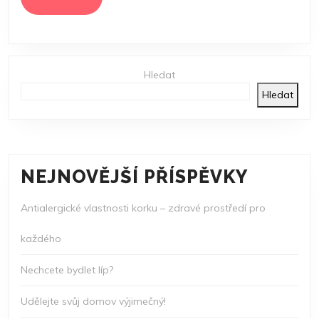
MORE
Hledat
Hledat
NEJNOVĚJŠÍ PŘÍSPĚVKY
Antialergické vlastnosti korku – zdravé prostředí pro
každého
Nechcete bydlet líp?
Udělejte svůj domov výjimečný!