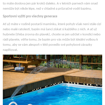
to máte doslova jen pár kroků daleko. A v letních parnech vám snad
nemůže být nikde lépe, než v chladné a průzračné vodě bazénu.
Sportovní vyžití pro všechny generace
Ať už máte v rodině postarší maminku, které pohyb však není stále cizí
nebo malé ratolesti, bazén má šanci získat si každého z nich. A ať už
hubnete (třeba zrovna do plavek), chcete se jen udržet v kondici nebo
rádi plavete, věřte tomu, že bazén pro vás může být ideální volbou k
tomu, aby se vám alespoň v létě povedlo své pohybové závazky
naplňovat.