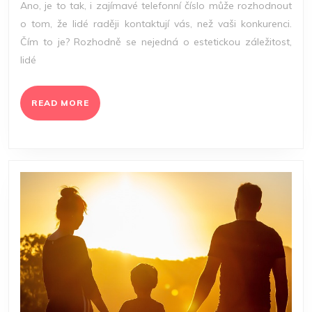
Ano, je to tak, i zajímavé telefonní číslo může rozhodnout
ROZHODOVA
o tom, že lidé raději kontaktují vás, než vaši konkurenci.
O
Čím to je? Rozhodně se nejedná o estetickou záležitost,
TRŽBÁCH?
lidé
JISTĚ,
ŽE
ANO!
READ
READ MORE
MORE