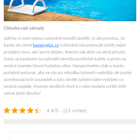
Chlouba vaší zahrady
Lidé by si mezi sebou rozhodně neměli závidět, je ale pravdou, že
bazén do země
bazenygluc.cz
rozhodně má potenciál zvýšit nejen
prodejní cenu, ale i první dojem, kterým váš dům na okolí působí.
Navíc se bazénem na zahradě nemůže pochlubit každý, a proto se
možná stanete hlavní hvězdou ulice. Nezapomeňte však o bazén
pořádně pečovat, aby se vás po několika týdnech nedotkly zlé jazyky
pomlouvačných sousedek a toto skvělé zařízení také vydrželo co
možná nejdéle. Protože skvělých chvil si v něm budete určitě chtít
užívat ještě dlouho!
4.4/5 - (13 votes)
NAVIGACE