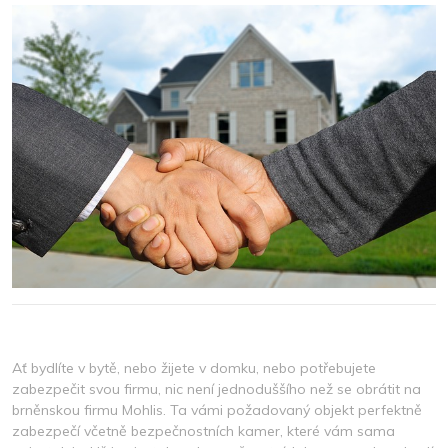
2023
Ať bydlíte v bytě, nebo žijete v domku, nebo potřebujete
zabezpečit svou firmu, nic není jednoduššího než se obrátit na
brněnskou firmu Mohlis. Ta vámi požadovaný objekt perfektně
zabezpečí včetně bezpečnostních kamer, které vám sama