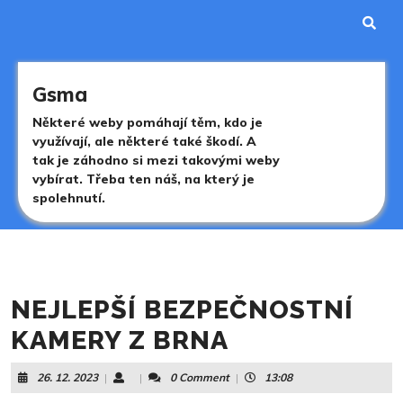
Skip
to
content
Skip
to
Gsma
content
Některé weby pomáhají těm, kdo je
využívají, ale některé také škodí. A
tak je záhodno si mezi takovými weby
vybírat. Třeba ten náš, na který je
spolehnutí.
NEJLEPŠÍ BEZPEČNOSTNÍ
KAMERY Z BRNA
26.
26. 12. 2023
|
|
0 Comment
|
13:08
12.