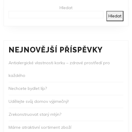
Hledat
Hledat
NEJNOVĚJŠÍ PŘÍSPĚVKY
Antialergické vlastnosti korku – zdravé prostředí pro
každého
Nechcete bydlet líp?
Udělejte svůj domov výjimečný!
Zrekonstruovat starý mlýn?
Máme atraktivní sortiment zboží