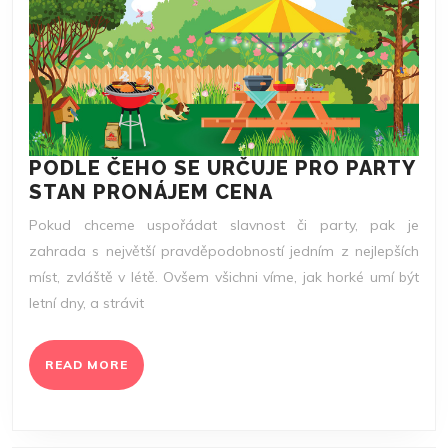
PODLE ČEHO SE URČUJE PRO PARTY
PODLE
STAN PRONÁJEM CENA
ČEHO
Pokud chceme uspořádat slavnost či party, pak je
SE
zahrada s největší pravděpodobností jedním z nejlepších
URČUJE
míst, zvláště v létě. Ovšem všichni víme, jak horké umí být
PRO
letní dny, a strávit
PARTY
STAN
PRONÁJEM
READ
READ MORE
CENA
MORE