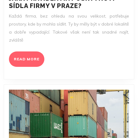
JAKÁ
SÍDLA FIRMY V PRAZE?
PRAVIDLA
Každá firma, bez ohledu na svou velikost, potřebuje
MÁ
prostory, kde by mohla sídlit. Ty by měly být v dobré lokalitě
POSKYTNUTÍ
a dobře vypadající. Takové však není tak snadné najít,
SÍDLA
zvláště
FIRMY
V
PRAZE?
READ
READ MORE
MORE