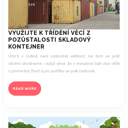
VYUŽIJTE K TŘÍDĚNÍ VĚCÍ Z
POZŮSTALOSTI SKLADOVÝ
VYUŽIJTE
KONTEJNER
K
Úmrtí v rodině není radostná událost, na tom se jistě
TŘÍDĚNÍ
všichni shodneme, i když víme, že v minulosti lidé více věřili
VĚCÍ
v posmrtný život a po pohřbu se pak radovali,
Z
POZŮSTALOSTI
SKLADOVÝ
READ
READ MORE
KONTEJNER
MORE