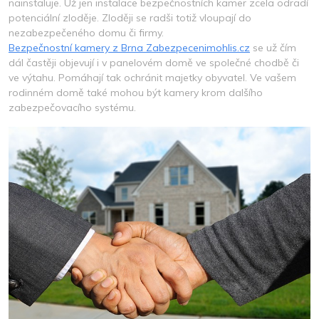
nainstaluje. Už jen instalace bezpečnostních kamer zcela odradí
potenciální zloděje. Zloději se radši totiž vloupají do
nezabezpečeného domu či firmy.
Bezpečnostní kamery z Brna Zabezpecenimohlis.cz
se už čím
dál častěji objevují i v panelovém domě ve společné chodbě či
ve výtahu. Pomáhají tak ochránit majetky obyvatel. Ve vašem
rodinném domě také mohou být kamery krom dalšího
zabezpečovacího systému.