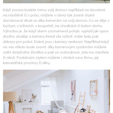
Když zrovna budete mimo svůj domov například na dovolené,
na návštěvě či v práci, můžete v rámci tak zvané chytré
domácnosti dívat se díky kamerám na svůj domov. Co se děje v
kuchyni, v ložnicích, v koupelně, na chodbách či kolem domu.
Výhodou je, že když alarm zaznamená pohyb, vyplaší jak opice
drzého zloděje a kamery ihned vše nafotí, máte tedy pak
důkazy pro policii. Dobré jsou i kamery venkovní. Například když
na vás někdo bude zvonit, díky kamerovým systémům můžete
vidět dotyčného člověka a pak se rozhodnout, zda mu otevřete
či nikoli. Podobným stylem můžete i chránit svou firmu, její
kancelářské prostory či dílny.