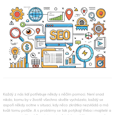
2024
Každý z nás lidí potřebuje někdy s něčím pomoci. Není snad
nikdo, komu by v životě všechno skvěle vycházelo, každý se
aspoň někdy ocitne v situaci, kdy něco zkrátka nezvládá a má
kvůli tomu potíže. A s problémy se tak potýkají třeba i majitelé a