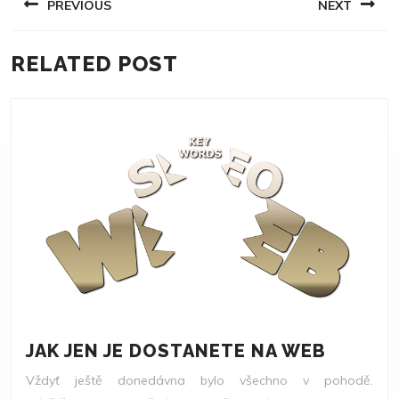
PREVIOUS
NEXT
PRO
PŘÍSPĚVEK
Previous
Next
RELATED POST
post:
post:
JAK
JAK JEN JE DOSTANETE NA WEB
JEN
Vždyť ještě donedávna bylo všechno v pohodě.
JE