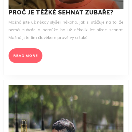
PROČ
PROČ JE TĚŽKÉ SEHNAT ZUBAŘE?
JE
Možná jste už někdy slyšeli někoho, jak si stěžuje na to, že
TĚŽK
nemá zubaře a nemůže ho už několik let nikde sehnat.
SEHN
Možná jste tím člověkem právě vy a také
ZUBA
READ
READ MORE
MORE