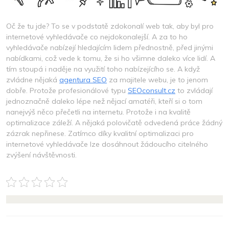
Oč že tu jde? To se v podstatě zdokonalí web tak, aby byl pro
internetové vyhledávače co nejdokonalejší. A za to ho
vyhledávače nabízejí hledajícím lidem přednostně, před jinými
nabídkami, což vede k tomu, že si ho všimne daleko více lidí. A
tím stoupá i naděje na využití toho nabízejícího se. A když
zvládne nějaká
agentura SEO
za majitele webu, je to jenom
dobře. Protože profesionálové typu
SEOconsult.cz
to zvládají
jednoznačně daleko lépe než nějací amatéři, kteří si o tom
nanejvýš něco přečetli na internetu. Protože i na kvalitě
optimalizace záleží. A nějaká polovičatě odvedená práce žádný
zázrak nepřinese. Zatímco díky kvalitní optimalizaci pro
internetové vyhledávače lze dosáhnout žádoucího citelného
zvýšení návštěvnosti.
NAVIGACE