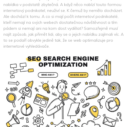
nabídka v podstatě zbytečná. A když něco nabízí touto formou
internetový podnikatel, neuživí se. K čemuž by nemělo docházet.
Ale dochází k tomu.
A co si mají počít internetoví podnikatelé,
kteří nemají na svých webech dostatečnou návštěvnost a tím
pádem si nemají ani na kom dost vydělat? Samozřejmě musí
najít způsob, jak přimět lidi, aby se o jejich nabídku zajímali víc. A
to se podaří obvykle jedině tak, že se web optimalizuje pro
internetové vyhledávače.