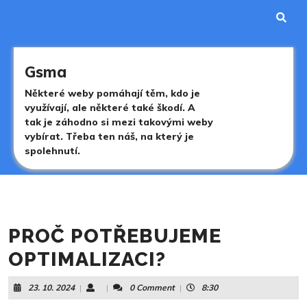
Skip
to
content
Skip
to
Gsma
content
Některé weby pomáhají těm, kdo je
využívají, ale některé také škodí. A
tak je záhodno si mezi takovými weby
vybírat. Třeba ten náš, na který je
spolehnutí.
PROČ POTŘEBUJEME
OPTIMALIZACI?
23.
23. 10. 2024
|
|
0 Comment
|
8:30
10.