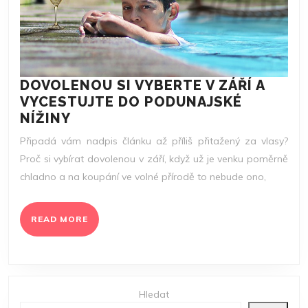
DOVOLENOU SI VYBERTE V ZÁŘÍ A
VYCESTUJTE DO PODUNAJSKÉ
DOVOLENOU
NÍŽINY
SI
Připadá vám nadpis článku až příliš přitažený za vlasy?
VYBERTE
Proč si vybírat dovolenou v září, když už je venku poměrně
V
chladno a na koupání ve volné přírodě to nebude ono,
ZÁŘÍ
A
VYCESTUJTE
READ
READ MORE
DO
MORE
PODUNAJSKÉ
NÍŽINY
Hledat