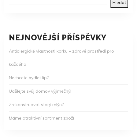
Hledat
NEJNOVĚJŠÍ PŘÍSPĚVKY
Antialergické vlastnosti korku – zdravé prostředí pro
každého
Nechcete bydlet líp?
Udělejte svůj domov výjimečný!
Zrekonstruovat starý mlýn?
Máme atraktivní sortiment zboží