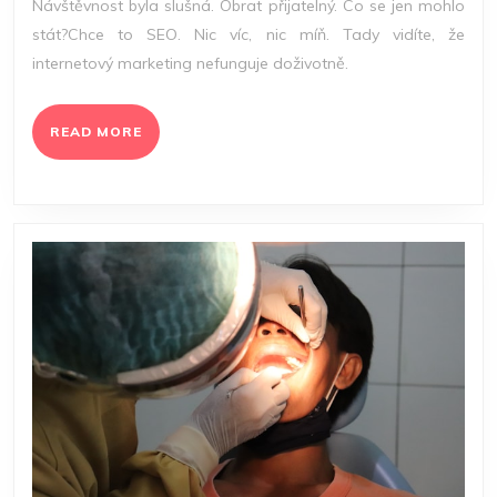
Návštěvnost byla slušná. Obrat přijatelný. Co se jen mohlo
DOSTA
stát?Chce to SEO. Nic víc, nic míň. Tady vidíte, že
NA
internetový marketing nefunguje doživotně.
WEB
READ
READ MORE
MORE