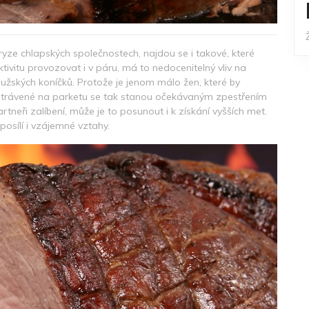
yze chlapských společnostech, najdou se i takové, které
aktivitu provozovat i v páru, má to nedocenitelný vliv na
 mužských koníčků. Protože je jenom málo žen, které by
y strávené na parketu se tak stanou očekávaným zpestřením
tneři zalíbení, může je to posunout i k získání vyšších met.
osílí i vzájemné vztahy.