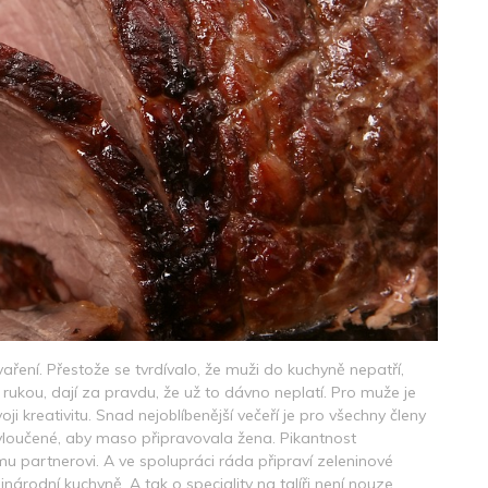
aření. Přestože se tvrdívalo, že muži do kuchyně nepatří,
u rukou, dají za pravdu, že už to dávno neplatí. Pro muže je
oji kreativitu. Snad nejoblíbenější večeří je pro všechny členy
vyloučené, aby maso připravovala žena. Pikantnost
 partnerovi. A ve spolupráci ráda připraví zeleninové
inárodní kuchyně. A tak o speciality na talíři není nouze.