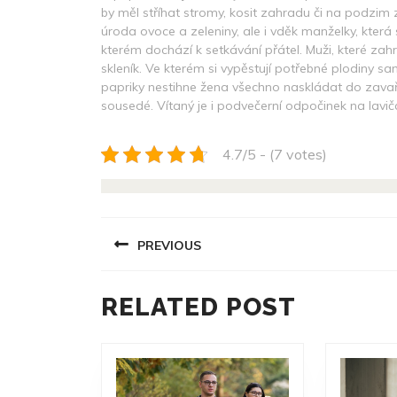
by měl stříhat stromy, kosit zahradu či na podzi
úroda ovoce a zeleniny, ale i vděk manželky, která
kterém dochází k setkávání přátel. Muži, které zahr
skleník. Ve kterém si vypěstují potřebné plodiny sam
papriky nestihne žena všechno naskládat do zavařova
sousedé. Vítaný je i podvečerní odpočinek na lav
4.7/5 - (7 votes)
NAVIGACE
PREVIOUS
PRO
PŘÍSPĚVEK
Previous
RELATED POST
post: