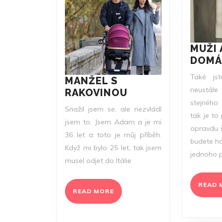
MUŽI 
DOMÁ
Také js
MANŽEL S
neustál
MANŽEL
RAKOVINOU
S
stejného
Snažil jsem se, ale nezvládl
RAKOVINOU
tak je t
jsem to. Jsem Adam a je mi
opravdu 
36 let a toto je můj příběh.
budete h
Když mi bylo 25 let, tak jsem
jednoho p
musel odjet do Itálie
READ 
READ
READ MORE
MORE