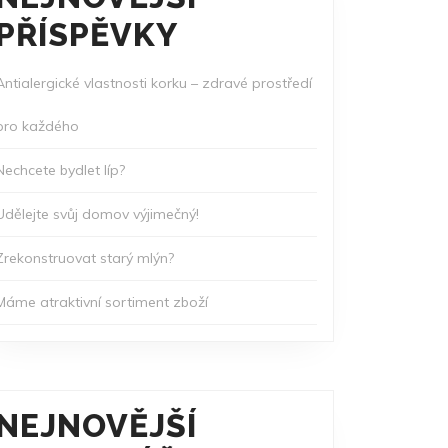
PŘÍSPĚVKY
Antialergické vlastnosti korku – zdravé prostředí
pro každého
Nechcete bydlet líp?
Udělejte svůj domov výjimečný!
Zrekonstruovat starý mlýn?
Máme atraktivní sortiment zboží
NEJNOVĚJŠÍ