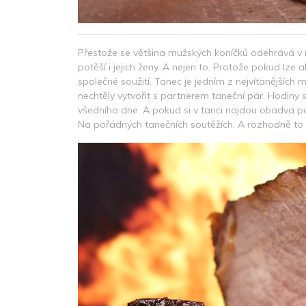
Přestože se většina mužských koníčků odehrává v r
potěší i jejich ženy. A nejen to. Protože pokud lze 
společné soužití. Tanec je jedním z nejvítanějších
nechtěly vytvořit s partnerem taneční pár. Hodin
všedního dne. A pokud si v tanci najdou obadva par
Na pořádných tanečních soutěžích. A rozhodně to p