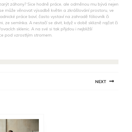
m zarýt záhony? Sice hodně práce, ale odměnou mu bývá nejen
 se může věnovat výsadbě květin a zkrášlování prostoru, ve
adnické práce baví, často vystaví na zahradě fóliovník či
i, ze semínka. A nestačí se divit, když v době sklizně rajčat či
cích sklenic. A na své si tak přijdou i nejbližší
ičce pod vzrostlým stromem.
NEXT
Next
post: