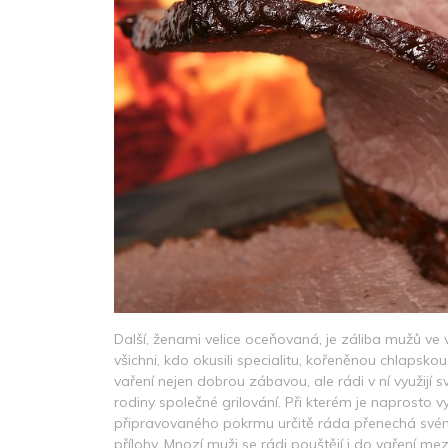
Další, ženami velice oceňovaná, je záliba mužů ve v
všichni, kdo okusili specialitu, kořeněnou chlapsko
vaření nejen dobrou zábavou, ale rádi v ní využijí sv
rodiny společné grilování. Při kterém je naprosto 
připravovaného pokrmu určitě ráda přenechá svému
přílohy. Mnozí muži se rádi pouštějí i do vaření mez