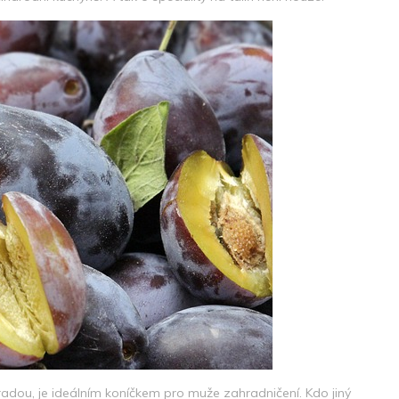
adou, je ideálním koníčkem pro muže zahradničení. Kdo jiný