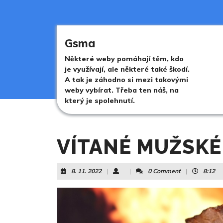
Skip
to
content
Skip
Gsma
to
content
Některé weby pomáhají těm, kdo
je využívají, ale některé také škodí.
A tak je záhodno si mezi takovými
weby vybírat. Třeba ten náš, na
který je spolehnutí.
VÍTANÉ MUŽSKÉ
8.
8. 11. 2022
|
|
0 Comment
|
8:12
11.
2022