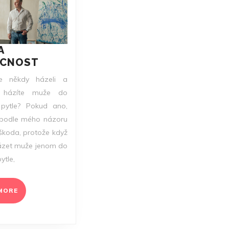
A
MUŽI
CNOST
A
te někdy házeli a
DOMÁCNOST
e házíte muže do
 pytle? Pokud ano,
o podle mého názoru
škoda, protože když
ázet muže jenom do
ytle,
READ
MORE
MORE